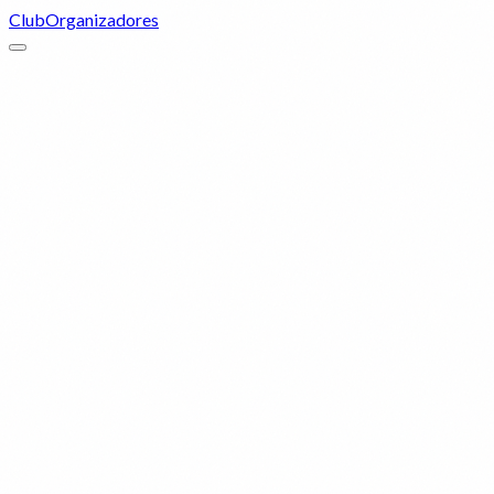
Club
Organizadores
¿Qué es Zibarit?
¿Cómo funciona Zibarit?
¿En qué ciudades opera Zibarit?
¿Qué tipo de eventos ofrece Zibarit?
¿Todavia tienes dudas?
¿Cuánto cuestan los eventos de Zibarit?
Escríbenos y te respondemos en menos de 24h.